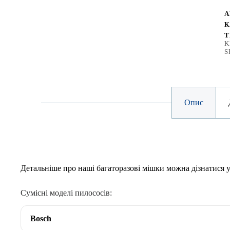
ін
(
А
к
К
Т
K
S
Опис
Детальніше про наші багаторазові мішки можна дізнатися у
Сумісні моделі пилососів:
Bosch