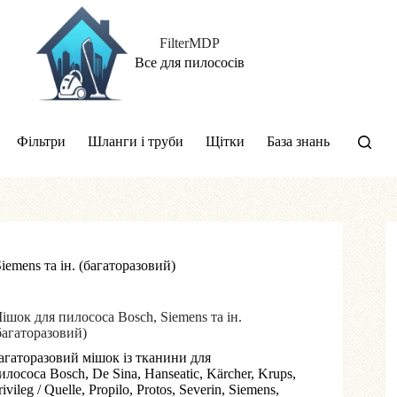
FilterMDP
Все для пилососів
Фільтри
Шланги і труби
Щітки
База знань
emens та ін. (багаторазовий)
ішок для пилососа Bosch, Siemens та ін.
багаторазовий)
агаторазовий мішок із тканини для
илососа Bosch, De Sina, Hanseatic, Kärcher, Krups,
rivileg / Quelle, Propilo, Protos, Severin, Siemens,