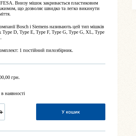
FESA. Внизу мішок закривається пластиковим
ажимом, що дозволяє швидко та легко викинути
міття.
омпанії Bosch і Siemens називають цей тип мішків
к Type D, Type E, Type F, Type G, Type G, XL, Type
.
омплект: 1 постійний пилозбірник.
00,00
грн.
 в наявності
ішок
ля
У кошик
илососа
osch,
iemens
а