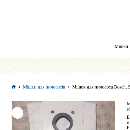
Перейти
до
вмісту
Мішки
Мішки для пилососів
Мішок для пилососа Bosch, Si
Головна
М
(
Б
п
P