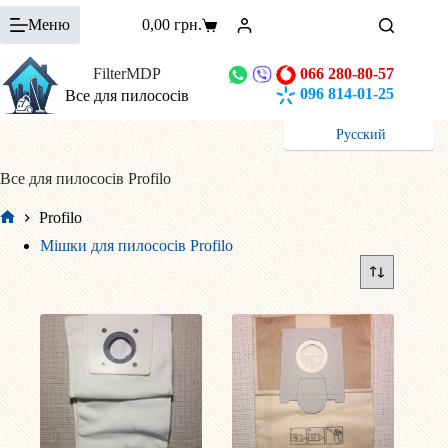
Перейти
Меню
0,00
грн.
до
Кошик
вмісту
FilterMDP
066 280-80-57
096 814-01-25
Все для пилососів
Русский
Все для пилососів Profilo
Profilo
Головна
Мішки для пилососів Profilo