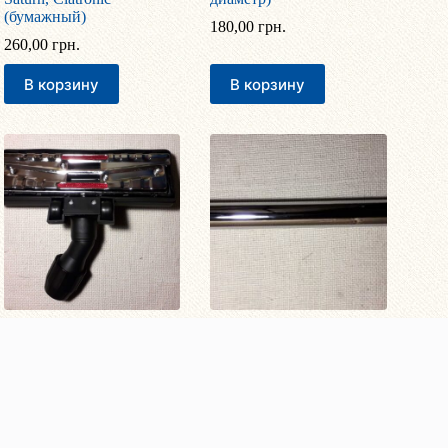
(бумажный)
180,00
грн.
260,00
грн.
В корзину
В корзину
Универсальная щетка для
Труба телескопическая
ковра с колесиками (30-
для пылесоса (32 мм
35 мм диаметр,
диаметр)
металлическое
450,00
грн.
основание)
580,00
грн.