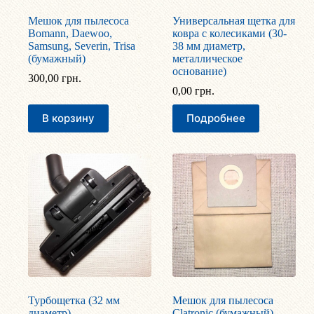
Мешок для пылесоса
Универсальная щетка для
Bomann, Daewoo,
ковра с колесиками (30-
Samsung, Severin, Trisa
38 мм диаметр,
(бумажный)
металлическое
основание)
300,00
грн.
0,00
грн.
В корзину
Подробнее
Турбощетка (32 мм
Мешок для пылесоса
диаметр)
Clatronic (бумажный)