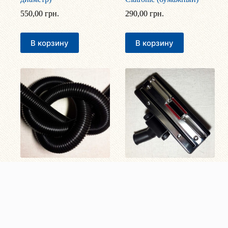
550,00
грн.
290,00
грн.
В корзину
В корзину
Шланг для пылесоса (39
Щетка для паркета,
мм диаметр)
ламината с колесиками
(32 мм диаметр)
350,00
грн.
450,00
грн.