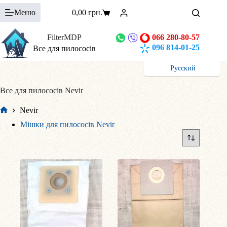
Перейти
Меню
0,00
грн.
до
Кошик
вмісту
FilterMDP
066 280-80-57
096 814-01-25
Все для пилососів
Русский
Все для пилососів Nevir
Nevir
Головна
Мішки для пилососів Nevir