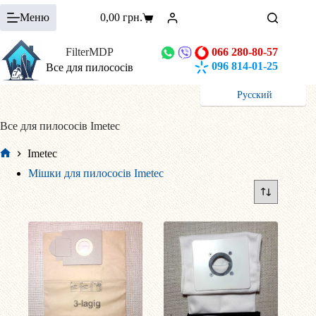
Перейти
Меню
0,00
грн.
до
Кошик
вмісту
FilterMDP
066 280-80-57
096 814-01-25
Все для пилососів
Русский
Все для пилососів Imetec
Imetec
Головна
Мішки для пилососів Imetec