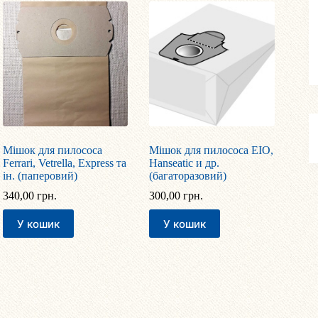
Мішок для пилососа
Мішок для пилососа EIO,
Ferrari, Vetrella, Express та
Hanseatic и др.
ін. (паперовий)
(багаторазовий)
340,00
грн.
300,00
грн.
У кошик
У кошик