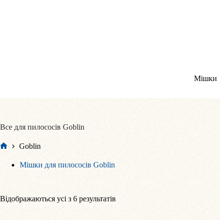
Перейти
до
вмісту
Мішки
Все для пилососів Goblin
Goblin
Головна
Мішки для пилососів Goblin
Відсортовано
Відображаються усі з 6 результатів
за
популярністю