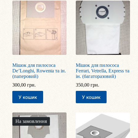
Мішок для пилососа
Мішок для пилососа
De’Longhi, Rowenta та ін.
Ferrari, Vetrella, Express та
(паперовий)
ін. (багаторазовий)
300,00
грн.
350,00
грн.
У кошик
У кошик
На замовлення