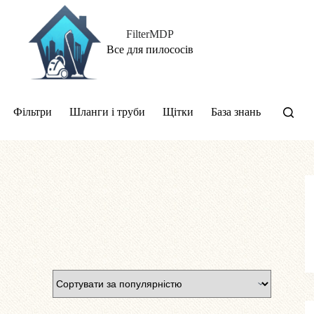
FilterMDP
Все для пилососів
Фільтри
Шланги і труби
Щітки
База знань