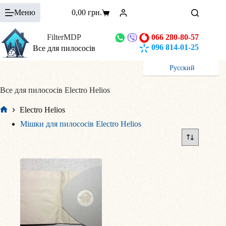
Перейти
Меню
0,00
грн.
до
Кошик
вмісту
FilterMDP
066 280-80-57
096 814-01-25
Все для пилососів
Русский
Все для пилососів Electro Helios
Electro Helios
Головна
Мішки для пилососів Electro Helios