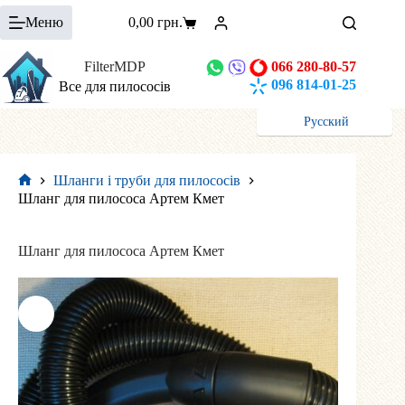
Перейти
Меню
0,00
грн.
до
Кошик
вмісту
FilterMDP
066 280-80-57
096 814-01-25
Все для пилососів
Русский
Шланги і труби для пилососів
Головна
Шланг для пилососа Артем Кмет
Шланг для пилососа Артем Кмет