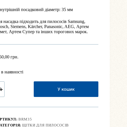
нутрішній посадковий діаметр: 35 мм
я насадка підходить для пилососів Samsung,
osch, Siemens, Kärcher, Panasonic, AEG, Артем
мет, Артем Супер та інших торогових марок.
50,00
грн.
 в наявності
ітка
ля
У кошик
еблів
35
м
іаметр)
ількість
РТИКУЛ:
BRM35
АТЕГОРІЯ:
ЩІТКИ ДЛЯ ПИЛОСОСІВ