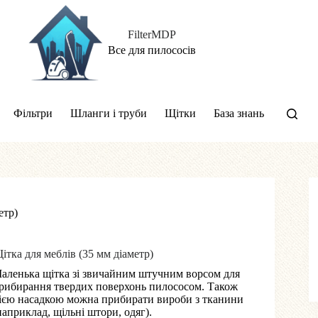
FilterMDP
Все для пилососів
Фільтри
Шланги і труби
Щітки
База знань
етр)
ітка для меблів (35 мм діаметр)
аленька щітка зі звичайним штучним ворсом для
рибирання твердих поверхонь пилососом. Також
ією насадкою можна прибирати вироби з тканини
наприклад, щільні штори, одяг).