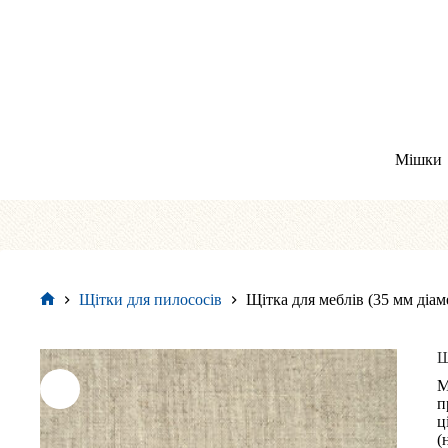
Перейти
до
вмісту
Мішки
Щітки для пилососів
Щітка для меблів (35 мм діам
Головна
Щ
М
п
ц
(