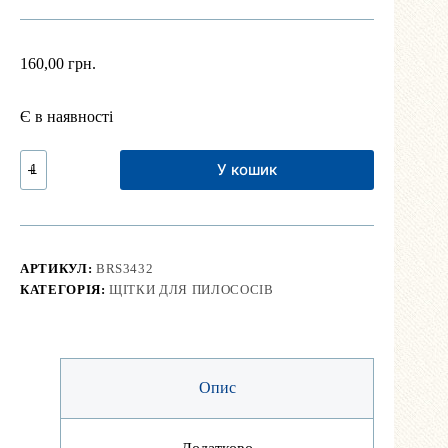
160,00
грн.
Є в наявності
Щітка
У кошик
щілинна
(без
ворсу,
32
см
довжина,
АРТИКУЛ:
BRS3432
34
КАТЕГОРІЯ:
ЩІТКИ ДЛЯ ПИЛОСОСІВ
мм
діаметр)
кількість
Опис