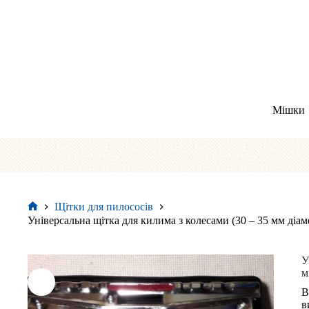
Перейти
до
вмісту
Мішки
Щітки для пилососів
Головна
Універсальна щітка для килима з колесами (30 – 35 мм діам
У
м
В
в