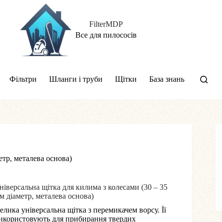
FilterMDP
Все для пилососів
Фільтри
Шланги і труби
Щітки
База знань
етр, металева основа)
ніверсальна щітка для килима з колесами (30 – 35
м діаметр, металева основа)
елика універсальна щітка з перемикачем ворсу. Її
икористовують для прибирання твердих