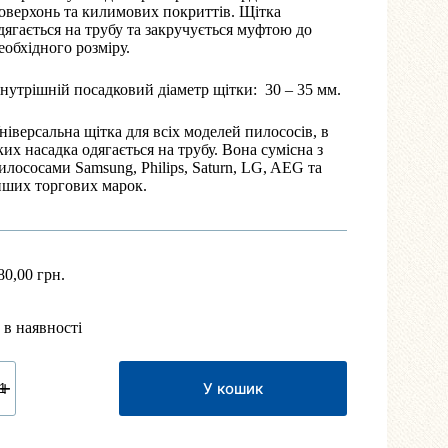
оверхонь та килимових покриттів. Щітка
дягається на трубу та закручується муфтою до
еобхідного розміру.
нутрішній посадковий діаметр щітки: 30 – 35 мм.
ніверсальна щітка для всіх моделей пилососів, в
ких насадка одягається на трубу. Вона сумісна з
илососами Samsung, Philips, Saturn, LG, AEG та
нших торгових марок.
80,00
грн.
 в наявності
ніверсальна
ітка
У кошик
ля
илима