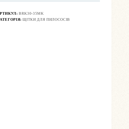
олесами
30
РТИКУЛ:
BRK30-35MK
5
АТЕГОРІЯ:
ЩІТКИ ДЛЯ ПИЛОСОСІВ
м
іаметр,
еталева
снова)
ількість