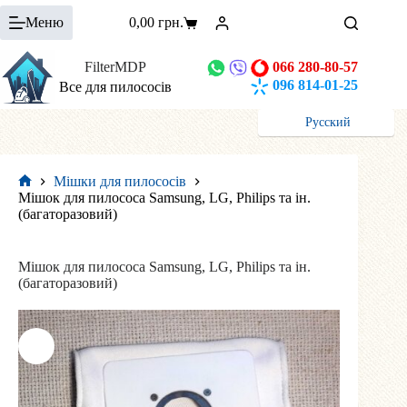
Перейти
Меню
0,00
грн.
до
Кошик
вмісту
FilterMDP
066 280-80-57
096 814-01-25
Все для пилососів
Русский
Мішки для пилососів
Головна
Мішок для пилососа Samsung, LG, Philips та ін.
(багаторазовий)
Мішок для пилососа Samsung, LG, Philips та ін.
(багаторазовий)