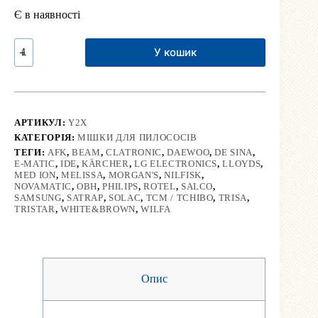
Є в наявності
Мішок
У кошик
для
пилососа
Samsung,
LG,
Philips
та
АРТИКУЛ:
Y2X
ін.
КАТЕГОРІЯ:
МІШКИ ДЛЯ ПИЛОСОСІВ
(багаторазовий)
кількість
ТЕГИ:
AFK
,
BEAM
,
CLATRONIC
,
DAEWOO
,
DE SINA
,
E-MATIC
,
IDE
,
KÄRCHER
,
LG ELECTRONICS
,
LLOYDS
,
MED ION
,
MELISSA
,
MORGAN'S
,
NILFISK
,
NOVAMATIC
,
OBH
,
PHILIPS
,
ROTEL
,
SALCO
,
SAMSUNG
,
SATRAP
,
SOLAC
,
TCM / TCHIBO
,
TRISA
,
TRISTAR
,
WHITE&BROWN
,
WILFA
Опис