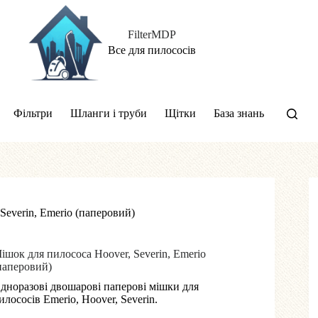
FilterMDP
Все для пилососів
Фільтри
Шланги і труби
Щітки
База знань
Severin, Emerio (паперовий)
ішок для пилососа Hoover, Severin, Emerio
паперовий)
дноразові двошарові паперові мішки для
илососів Emerio, Hoover, Severin.