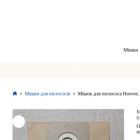
Перейти
до
вмісту
Мішки
Мішки для пилососів
Мішок для пилососа Hoover, 
Головна
М
(
О
п