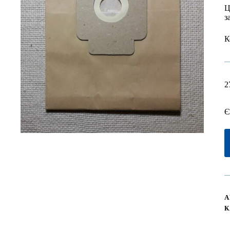
Ц
з
К
2
Є
А
К