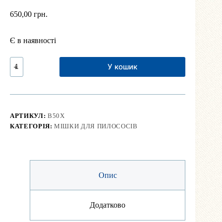
650,00
грн.
Є в наявності
Мішок
У кошик
для
пилососа
Bosch
(багаторазовий)
кількість
АРТИКУЛ:
B50X
КАТЕГОРІЯ:
МІШКИ ДЛЯ ПИЛОСОСІВ
Опис
Додатково