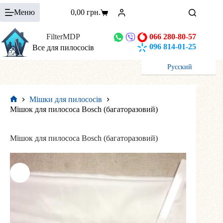
Перейти
Меню
0,00
грн.
до
Кошик
вмісту
FilterMDP
066 280-80-57
096 814-01-25
Все для пилососів
Русский
Мішки для пилососів
Головна
Мішок для пилососа Bosch (багаторазовий)
Мішок для пилососа Bosch (багаторазовий)