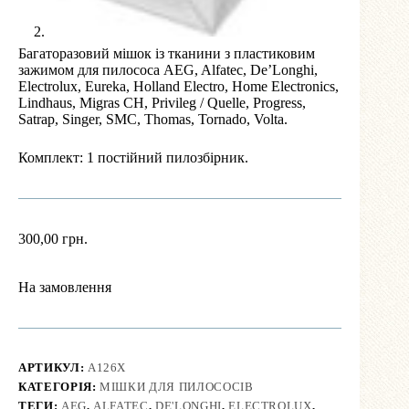
Багаторазовий мішок із тканини з пластиковим
зажимом для пилососа AEG, Alfatec, De’Longhi,
Electrolux, Eureka, Holland Electro, Home Electronics,
Lindhaus, Migras CH, Privileg / Quelle, Progress,
Satrap, Singer, SMC, Thomas, Tornado, Volta.
Комплект: 1 постійний пилозбірник.
300,00
грн.
На замовлення
АРТИКУЛ:
A126X
КАТЕГОРІЯ:
МІШКИ ДЛЯ ПИЛОСОСІВ
ТЕГИ:
AEG
,
ALFATEC
,
DE'LONGHI
,
ELECTROLUX
,