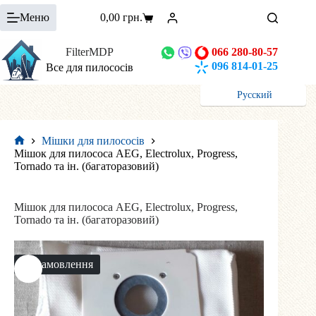
Перейти
Меню
0,00
грн.
до
Кошик
вмісту
FilterMDP
066 280-80-57
096 814-01-25
Все для пилососів
Русский
Мішки для пилососів
Головна
Мішок для пилососа AEG, Electrolux, Progress,
Tornado та ін. (багаторазовий)
Мішок для пилососа AEG, Electrolux, Progress,
Tornado та ін. (багаторазовий)
На замовлення