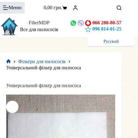
Перейти
Меню
0,00
грн.
до
Кошик
вмісту
FilterMDP
066 280-80-57
096 814-01-25
Все для пилососів
Русский
Фільтри для пилососів
Головна
Універсальний фільтр для пилососа
Універсальний фільтр для пилососа