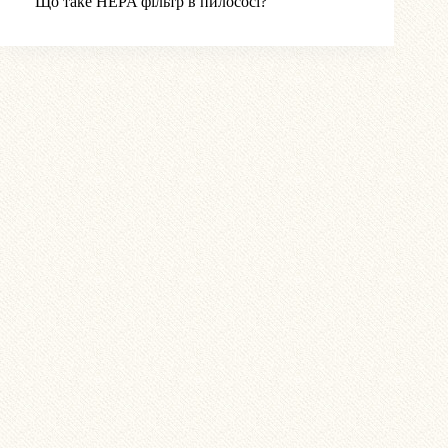
Що таке HEPA фільтр в пилососі?