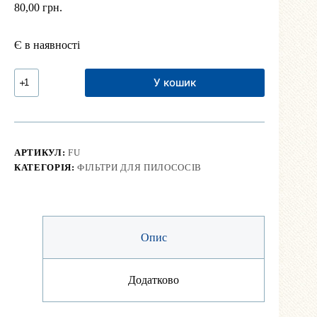
80,00
грн.
Є в наявності
Універсальний
У кошик
фільтр
для
пилососа
кількість
АРТИКУЛ:
FU
КАТЕГОРІЯ:
ФІЛЬТРИ ДЛЯ ПИЛОСОСІВ
Опис
Додатково