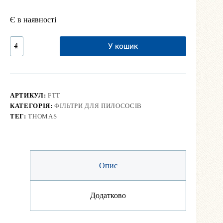
Є в наявності
Набір
У кошик
фільтрів
для
пилососа
Thomas
кількість
АРТИКУЛ:
FTT
КАТЕГОРІЯ:
ФІЛЬТРИ ДЛЯ ПИЛОСОСІВ
ТЕГ:
THOMAS
Опис
Додатково