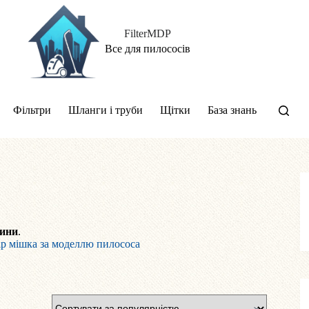
FilterMDP
Все для пилососів
Фільтри
Шланги і труби
Щітки
База знань
тини
.
ір мішка за моделлю пилососа