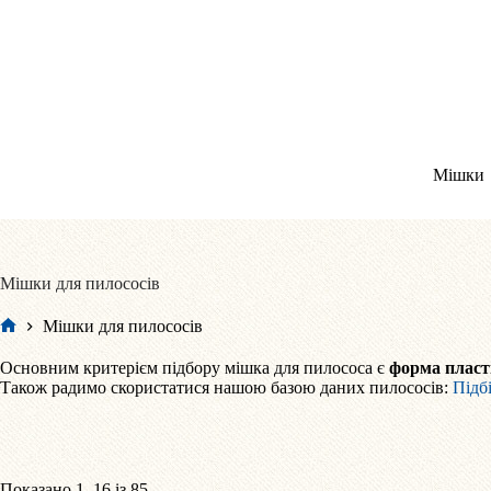
Перейти
до
вмісту
Мішки
Мішки для пилососів
Мішки для пилососів
Головна
Основним критерієм підбору мішка для пилососа є
форма плас
Також радимо скористатися нашою базою даних пилососів:
Підб
Відсортовано
Показано 1–16 із 85