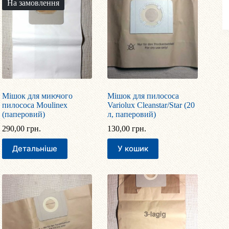
На замовлення
Мішок для миючого
Мішок для пилососа
пилососа Moulinex
Variolux Cleanstar/Star (20
(паперовий)
л, паперовий)
290,00
грн.
130,00
грн.
Детальніше
У кошик