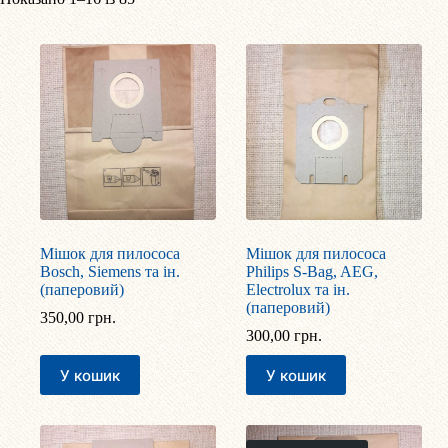
за
популярністю
Мішок для пилососа
Мішок для пилососа
Bosch, Siemens та ін.
Philips S-Bag, AEG,
(паперовий)
Electrolux та ін.
(паперовий)
350,00
грн.
300,00
грн.
У кошик
У кошик