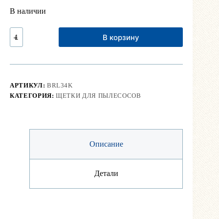
В наличии
Количество
В корзину
Щетка
для
паркета,
ламината
с
колесиками
АРТИКУЛ:
BRL34K
(34
КАТЕГОРИЯ:
ЩЕТКИ ДЛЯ ПЫЛЕСОСОВ
мм
диаметр)
Описание
Детали