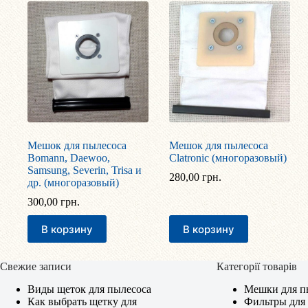
Мешок для пылесоса
Мешок для пылесоса
Bomann, Daewoo,
Clatronic (многоразовый)
Samsung, Severin, Trisa и
280,00
грн.
др. (многоразовый)
300,00
грн.
В корзину
В корзину
Свежие записи
Категорії товарів
Виды щеток для пылесоса
Мешки для п
Как выбрать щетку для
Фильтры для