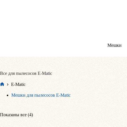
Перейти
к
сути
Мешки
Все для пылесосов E-Matic
E-Matic
Главная
Мешки для пылесосов E-Matic
Сортировка:
Показаны все (4)
по
популярности