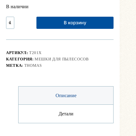
В наличии
Количество
В корзину
Мешок
для
пылесоса
Thomas
(многоразовый)
АРТИКУЛ:
T201X
КАТЕГОРИЯ:
МЕШКИ ДЛЯ ПЫЛЕСОСОВ
МЕТКА:
THOMAS
Описание
Детали