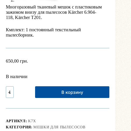
Многоразовый тканевый мешок с пластиковым
зажимом внизу для пылесосов Kärcher 6.904-
118, Kärcher T201.
Кмплект: 1 постоянный текстильный
пылесборник.
650,00
грн.
В наличии
Количество
В корзину
Мешок
для
пылесоса
Kärcher
(многоразовый)
АРТИКУЛ:
K7X
КАТЕГОРИЯ:
МЕШКИ ДЛЯ ПЫЛЕСОСОВ