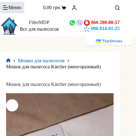
Перейти
Меню
0,00
грн.
к
Корзина
сути
FilterMDP
066 280-80-57
096 814-01-25
Все для пылесосов
Українська
Мешки для пылесосов
Главная
Мешок для пылесоса Kärcher (многоразовый)
Мешок для пылесоса Kärcher (многоразовый)