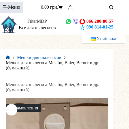
Перейти
Меню
0,00
грн.
к
Корзина
сути
FilterMDP
066 280-80-57
096 814-01-25
Все для пылесосов
Українська
Мешки для пылесосов
Главная
Мешок для пылесоса Metabo, Baier, Berner и др.
(бумажный)
Мешок для пылесоса Metabo, Baier, Berner и др.
(бумажный)
На замовлення