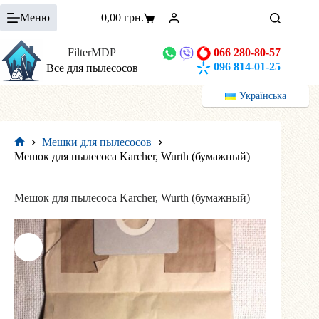
Перейти
Меню
0,00
грн.
к
Корзина
сути
FilterMDP
066 280-80-57
096 814-01-25
Все для пылесосов
Українська
Мешки для пылесосов
Главная
Мешок для пылесоса Karcher, Wurth (бумажный)
Мешок для пылесоса Karcher, Wurth (бумажный)