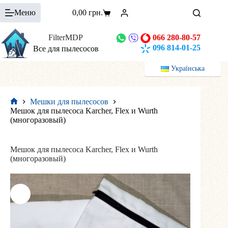
Перейти
Меню
0,00
грн.
к
Корзина
сути
FilterMDP
066 280-80-57
096 814-01-25
Все для пылесосов
Українська
Мешки для пылесосов
Главная
Мешок для пылесоса Karcher, Flex и Wurth
(многоразовый)
Мешок для пылесоса Karcher, Flex и Wurth
(многоразовый)