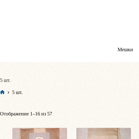
Перейти
к
сути
Мешки
5 шт.
5 шт.
Главная
Сортировка:
Отображение 1–16 из 57
по
популярности