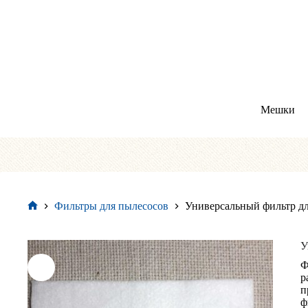
Перейти
к
сути
Мешки
Фильтры для пылесосов
Универсальный фильтр дл
Главная
У
Ф
р
п
ф