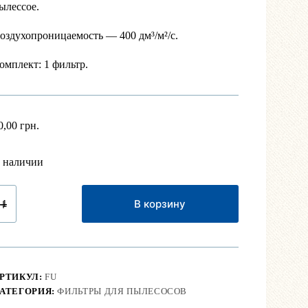
ылессое.
оздухопроницаемость — 400 дм³/м²/с.
омплект: 1 фильтр.
0,00
грн.
 наличии
оличество
ниверсальный
В корзину
ильтр
ля
ылесоса
РТИКУЛ:
FU
АТЕГОРИЯ:
ФИЛЬТРЫ ДЛЯ ПЫЛЕСОСОВ